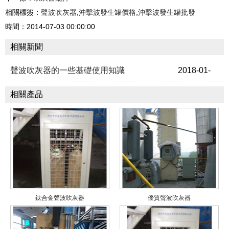
相關標簽：
聲波吹灰器
,
沖擊波發生罐價格
,
沖擊波發生罐批發
時間：2014-07-03 00:00:00
相關新聞
聲波吹灰器的一些基礎使用知識
2018-01-
02
相關產品
10:23:15
鈦合金聲波吹灰器
優質聲波吹灰器