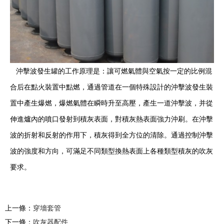
沖擊波發生罐
的工作原理是：讓可燃氣體與空氣按一定的比例混
合后在點火裝置中點燃，通過管道在一個特殊設計的沖擊波發生裝
置中產生爆燃，爆燃氣體在瞬時升至高壓，產生一道沖擊波，并從
伸進爐內的噴口發射到積灰表面，對積灰熱表面強力沖刷。在沖擊
波的折射和反射的作用下，積灰得到全方位的清除。通過控制沖擊
波的強度和方向，可滿足不同類型換熱表面上各種類型積灰的吹灰
要求。
上一條：
穿墻套管
下一條：
吹灰器配件