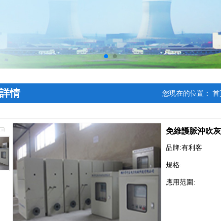
詳情
您現在的位置：
首
免維護脈沖吹灰
品牌:有利客
規格:
應用范圍: