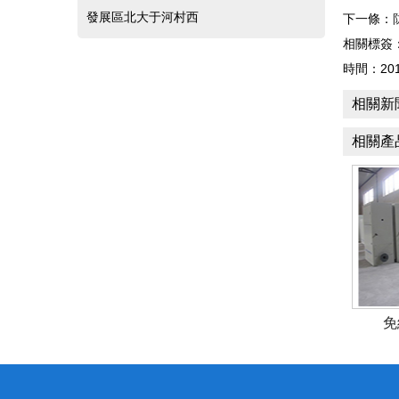
發展區北大于河村西
下一條：
相關標簽
時間：2017
相關新
相關產
免