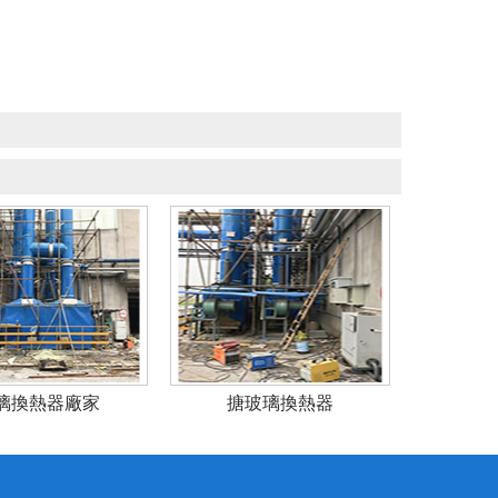
璃換熱器廠家
搪玻璃換熱器