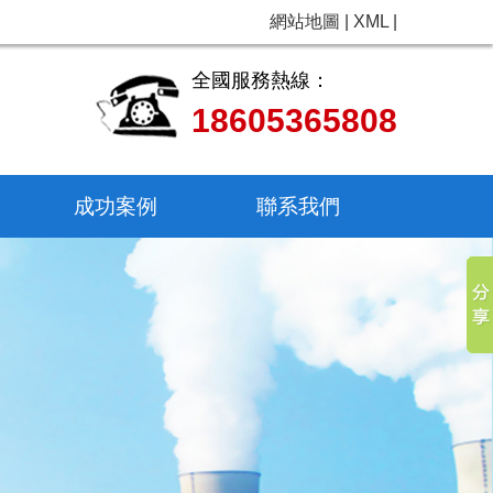
網站地圖
|
XML
|
全國服務熱線：
18605365808
成功案例
聯系我們