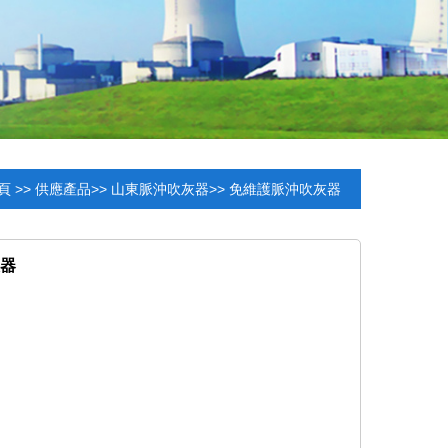
頁
>>
供應產品
>>
山東脈沖吹灰器
>>
免維護脈沖吹灰器
器