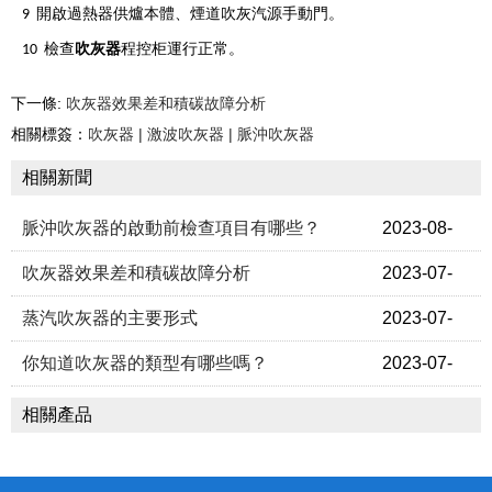
9
開啟過熱器供爐本體、煙道吹灰汽源手動門。
吹灰器
10
檢查
程控柜運行正常。
下一條:
吹灰器效果差和積碳故障分​析
相關標簽：
吹灰器 | 激波吹灰器 | 脈沖吹灰器
相關新聞
脈沖吹灰器的啟動前檢查項​目有哪些？
2023-08-
06
吹灰器效果差和積碳故障分​析
2023-07-
21:57:17
26
蒸汽吹灰器的主要形式​
2023-07-
22:50:12
22
你知道吹灰器的類型有哪些嗎？
2023-07-
20:12:29
16
相關產品
23:33:13