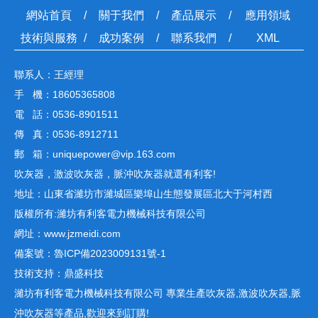
網站首頁
關于我們
產品展示
應用領域
技術與服務
成功案例
聯系我們
XML
聯系人：王經理
手 機：18605365808
電 話：0536-8901511
傳 真：0536-8912711
郵 箱：uniquepower@vip.163.com
吹灰器，激波吹灰器，脈沖吹灰器就選有利客!
地址：山東省濰坊市濰城區樂埠山生態發展區北大于河村西
版權所有:濰坊有利客電力機械科技有限公司
網址：www.jzmeidi.com
備案號：
魯ICP備2023009131號-1
技術支持：鼎盛科技
濰坊有利客電力機械科技有限公司 專業生產
吹灰器
,
激波吹灰器
,
脈
沖吹灰器
等產品,歡迎來到訂購!