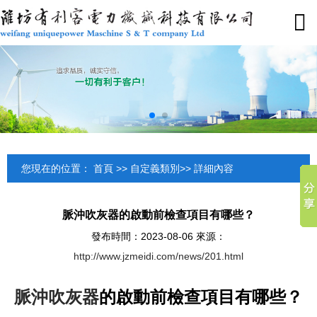
網
關
產
應
技
成
聯
站
于
品
用
術
功
系
首
我
展
領
與
案
我
頁
們
示
域
服
例
們
公
產
積
安
聯
務
您現在的位置：
首頁
>>
自定義類別
>> 詳細內容
司
品
灰
裝
系
技
簡
簡
危
圖
我
術
脈沖吹灰器的啟動前檢查項​目有哪些？
介
介
害
集
們
創
發布時間：2023-08-06 來源：
公
產
適
吹
招
新
http://www.jzmeidi.com/news/201.html
司
品
用
灰
賢
客
新
展
范
效
納
脈沖吹灰器
的啟動前檢查項目有哪些？
戶
聞
示
圍
果
士
服