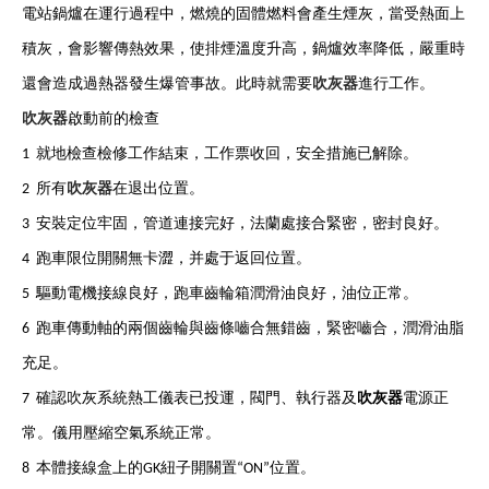
電站鍋爐在運行過程中，燃燒的固體燃料會產生煙灰，當受熱面上
ISO
圖
務
積灰，會影響傳熱效果，使排煙溫度升高，鍋爐效率降低，嚴重時
營
集
布
吹灰器
還會造成過熱器發生爆管事故。此時就需要
進行工作。
業
置
吹灰器
啟動前的檢查
執
原
1
就地檢查檢修工作結束，工作票收回，安全措施已解除。
照
理
吹灰器
2
所有
在退出位置。
用
3
安裝定位牢固，管道連接完好，法蘭處接合緊密，密封良好。
戶
4
跑車限位開關無卡澀，并處于返回位置。
手
5
驅動電機接線良好，跑車齒輪箱潤滑油良好，油位正常。
冊
6
跑車傳動軸的兩個齒輪與齒條嚙合無錯齒，緊密嚙合，潤滑油脂
充足。
吹灰器
7
確認吹灰系統熱工儀表已投運，閥門、執行器及
電源正
常。儀用壓縮空氣系統正常。
8
本體接線盒上的
GK
紐子開關置
“ON”
位置。