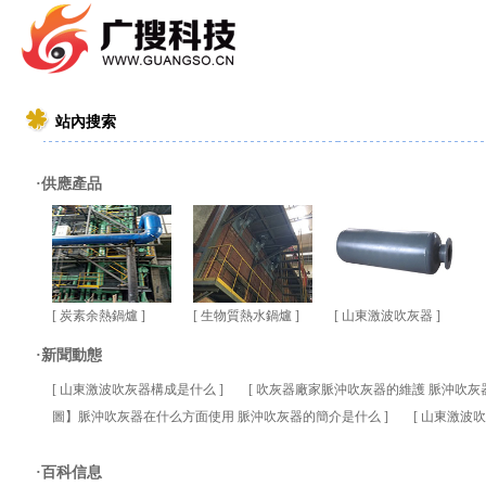
站內搜索
·供應產品
[
炭素余熱鍋爐
]
[
生物質熱水鍋爐
]
[
山東激波吹灰器
]
·新聞動態
[
山東激波吹灰器構成是什么
]
[
吹灰器廠家脈沖吹灰器的維護 脈沖吹灰
圖】脈沖吹灰器在什么方面使用 脈沖吹灰器的簡介是什么
]
[
山東激波吹
·百科信息